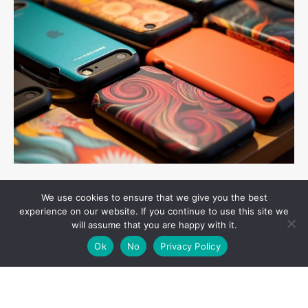
Online trends
26 October 2023
We use cookies to ensure that we give you the best
Waarom een telefoonhoesje belangrijk is voor je
experience on our website. If you continue to use this site we
will assume that you are happy with it.
nieuwe smartphone
Ok
No
Privacy Policy