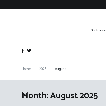
Skip
to
content
"OnlineGa
Home
2025
August
Month:
August 2025