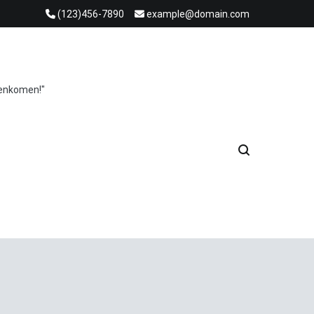
(123)456-7890
example@domain.com
menkomen!"