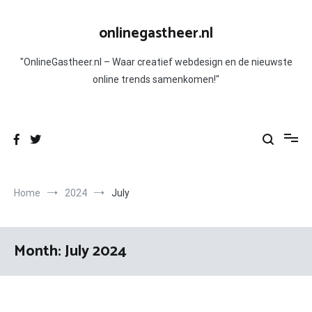
Skip
to
onlinegastheer.nl
content
"OnlineGastheer.nl – Waar creatief webdesign en de nieuwste
online trends samenkomen!"
Home
2024
July
Month:
July 2024